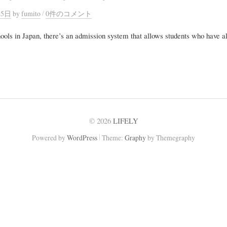
/
25日
by
fumito
0件のコメント
ols in Japan, there’s an admission system that allows students who have a
© 2026
LIFELY
|
Powered by
WordPress
Theme:
Graphy
by Themegraphy