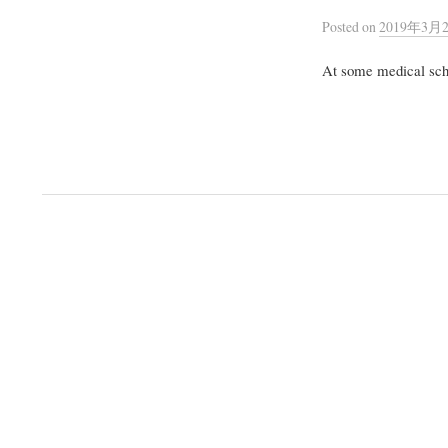
Posted
on
2019年3月
At some medical scho