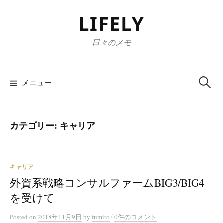
コ
LIFELY
ン
テ
日々のメモ
ン
ツ
検
へ
索:
メニュー
ス
キ
ッ
カテゴリー:
キャリア
プ
キャリア
外資系戦略コンサルファームBIG3/BIG4
を受けて
/
Posted
on
2018年11月9日
by
fumito
0件のコメント