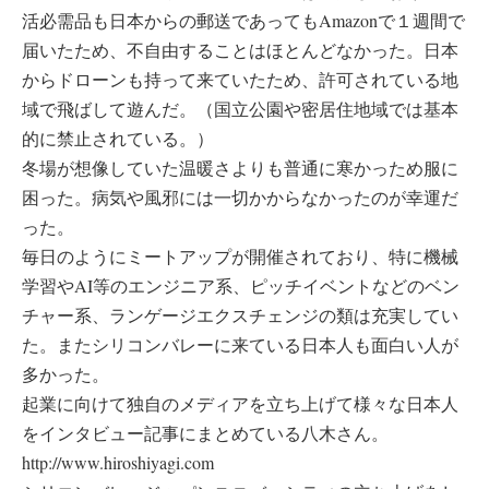
活必需品も日本からの郵送であってもAmazonで１週間で
届いたため、不自由することはほとんどなかった。日本
からドローンも持って来ていたため、許可されている地
域で飛ばして遊んだ。（国立公園や密居住地域では基本
的に禁止されている。）
冬場が想像していた温暖さよりも普通に寒かっため服に
困った。病気や風邪には一切かからなかったのが幸運だ
った。
毎日のようにミートアップが開催されており、特に機械
学習やAI等のエンジニア系、ピッチイベントなどのベン
チャー系、ランゲージエクスチェンジの類は充実してい
た。またシリコンバレーに来ている日本人も面白い人が
多かった。
起業に向けて独自のメディアを立ち上げて様々な日本人
をインタビュー記事にまとめている八木さん。
http://www.hiroshiyagi.com