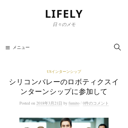
コ
LIFELY
ン
テ
日々のメモ
ン
ツ
検
へ
索:
メニュー
ス
キ
ッ
USインターンシップ
プ
シリコンバレーのロボティクスイ
ンターンシップに参加して
/
Posted
on
2018年3月21日
by
fumito
0件のコメント