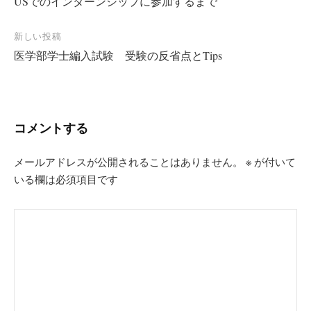
USでのインターンシップに参加するまで
稿
ナ
新しい投稿
ビ
医学部学士編入試験 受験の反省点とTips
ゲ
ー
シ
コメントする
ョ
ン
メールアドレスが公開されることはありません。
※
が付いて
いる欄は必須項目です