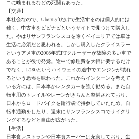
ニに噛まれるなどの死闘もあった。
【交通】
車社会なので、Uber/Lyftだけで生活するのは個人的には
難く、中古車をビビナビというサイトで見つけて購入し
た。やはりサンフランシスコを除くベイエリアでは車は
生活に必須だと思われる。しかし購入したクライスラー
というアメ車の2006年式PTクルーザーが故障の多い車で
あることが後で発覚。途中で修理費を大幅に要するだけ
でなく、I-280というハイウェイの途中でエンジンが壊れ
るという恐怖を味わった。これからインターンを考えて
いる方には、日本車かレンタカーを強く勧める。また自
転車用のトレイルやレーンがきちんと整備されており、
日本からロードバイクを輪行袋で持参していたため、自
転車通勤をしたり、週末にサンフランシスコでサイクリ
ングするなどと自由が広がった。
【生活】
日本食レストランや日本食スーパーは充実しており、生