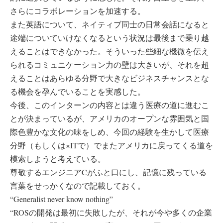
さらにコラボレーションを加速する。
また英語について、ネイティブ同士の日常会話になると
途端についていけなくなるという状況は最後まで乗り越
えることはできなかった。そういった些細な機微を伝え
られるコミュニケーション力の壁は大きいが、それを超
えることはあらゆる分野で大きなビジネスチャンスとな
る機会を孕んでいることを実感した。
今後、このインターンの内容とは違う医療の道に進むこ
とが決まっているが、アメリカのオープンな雰囲気と国
際色豊かな文化の味をしめ、今回の経験を生かして医療
分野（もしくは×ITで）でまたアメリカに戻ってくる道を
模索しようと考えている。
尊敬するエンジニアCがふと口にし、記憶に残っている
言葉をせっかくなので記載しておく。
“Generalist never know nothing”
“ROSの開発は最初に失敗したが、それが今や多くの企業