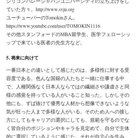
シリコンバレージャパンユニバーシティの立ち上げをし
ていた方々。http://www.svju.org
ユーチューバーのTomokinさん。
https://www.youtube.com/user/TOMOKIN1116
その他スタンフォードのMBA留学生、医学フェローシッ
ップで来ている医者の先生方など。
5. 将来に向けて
一番日本との違いとして感じたのは、多様性に対する受
容度である。色んな国籍の人たちと一緒に仕事する中
で、人種関係なく日本人ならではの繊細さや謙虚さと同
様の感覚を持っている人がいること知った。しかしその
他にも、ずば抜けて優秀な人材から想像できないような
気が狂った人まで多様な人がいる。そのため人への接し
方にしてもキャリアの選択にしても、規範を守るのでな
く皆自分のポジションやキャラを見定めて、自分で主体
的に選択しているように感じた。それが自立心を生み、