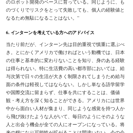
のロボット開発のベースに育っている。同じように、も
のづくりでリスクをとって失敗しても、個人の経験値と
なるため無駄になることはない。”
6. インターンを考えている方へのアドバイス
当たり前だが、インターン先は目的重視で慎重に選ぶべ
き。とにかくアメリカで働ければという動機では、日本
の仕事と基本的に変わりないことを知り、身のある経験
は得られない。特に生活費の高い都市部においては、給
与次第で日々の生活が大きく制限されてしまうため給与
面の条件は軽視してはならない。しかし単なる語学留学
や国際交流に留まらず、仕事を共にすることは、価値
観・考え方を深く知ることができる。アメリカには世界
中から面白い人材が集まり、同じような感覚を持つ人か
ら飛び抜けたような人がいて、毎日のようにそのような
人と出会う機会が全ての人にオープンになっている。将
来の糧になり可能性が拡がることは間違いない。今の会