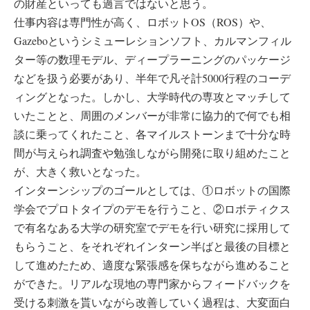
の財産といっても過言ではないと思う。
仕事内容は専門性が高く、ロボットOS（ROS）や、
Gazeboというシミューレションソフト、カルマンフィル
ター等の数理モデル、ディープラーニングのパッケージ
などを扱う必要があり、半年で凡そ計5000行程のコーデ
ィングとなった。しかし、大学時代の専攻とマッチして
いたことと、周囲のメンバーが非常に協力的で何でも相
談に乗ってくれたこと、各マイルストーンまで十分な時
間が与えられ調査や勉強しながら開発に取り組めたこと
が、大きく救いとなった。
インターンシップのゴールとしては、①ロボットの国際
学会でプロトタイプのデモを行うこと、②ロボティクス
で有名なある大学の研究室でデモを行い研究に採用して
もらうこと、をそれぞれインターン半ばと最後の目標と
して進めたため、適度な緊張感を保ちながら進めること
ができた。リアルな現地の専門家からフィードバックを
受ける刺激を貰いながら改善していく過程は、大変面白