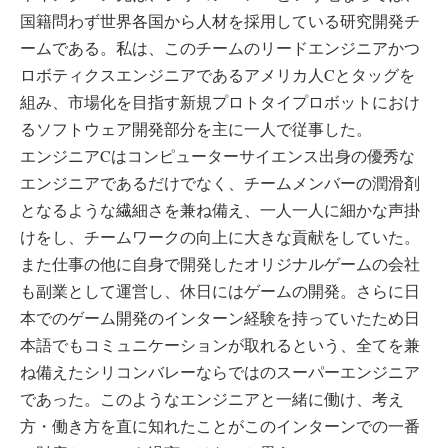
国籍問わず世界各国から人材を採用している研究開発チ
ームである。私は、このチームのリードエンジニアかつ
ロボティクスエンジニアであるアメリカ人Cとタッグを
組み、市場化を目指す新規プロトタイプロボットにおけ
るソフトウェア開発部分を主に一人で従事した。
エンジニアCはコンピューターサイエンス出身の優秀な
エンジニアであるだけでなく、チームメンバーの潤滑剤
となるような繊細さを兼ね備え、一人一人に細かな声掛
けをし、チームワークの向上に大きな貢献をしていた。
また仕事の他に自身で開発したオリジナルゲームの会社
も副業として運営し、休日にはゲームの開発。さらに日
本でのゲーム開発のインターン経験を持っていたため日
本語でもコミュニケーションが取れるという、全てを兼
ね備えたシリコンバレーならではのスーパーエンジニア
であった。このようなエンジニアと一緒に働け、考え
方・働き方を直に知れたことがこのインターンでの一番